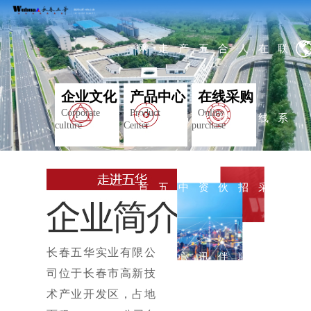
网
走
产
五
合
人
在
联
企业文化
产品中心
在线采购
Corporate
Product
Online
站
进
品
华
作
才
线
系
culture
Center
purchase
首
五
中
资
伙
招
采
我
长春五华实业有限公
页
华
心
讯
伴
聘
购
们
司位于长春市高新技
术产业开发区，占地