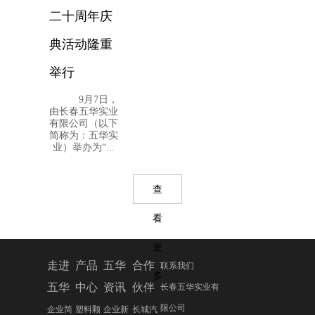
二十周年庆
典活动隆重
举行
9月7日，
由长春五华实业
有限公司（以下
简称为：五华实
业）举办为“...
查
看
更
走进
产品
五华
合作
联系我们
多
五华
中心
资讯
伙伴
长春五华实业有
限公司
企业简
塑料颗
企业新
长城汽