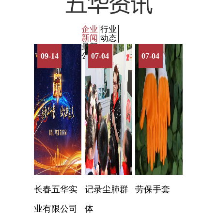
企业
行业
新闻
动态
最新
公告
09-14
07-04
07-04
长春五华实
记录尘肺群
劳保手套
业有限公司
体