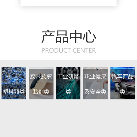
胶带及胶
工业研磨
职业健康
汽车产品
塑料颗类
黏剂类
类
及安全类
类