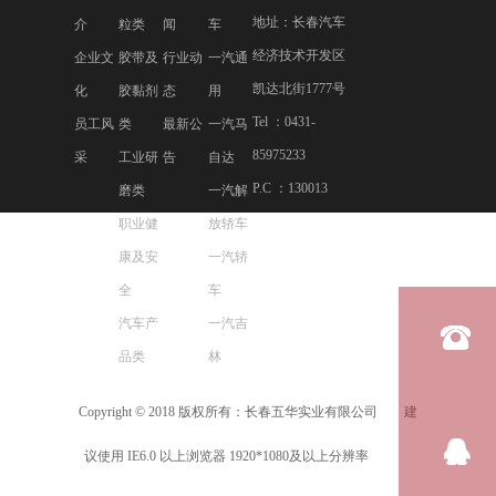
地址：长春汽车
介
粒类
闻
车
经济技术开发区
企业文
胶带及
行业动
一汽通
凯达北街1777号
化
胶黏剂
态
用
Tel ：0431-
员工风
类
最新公
一汽马
85975233
采
工业研
告
自达
P.C ：130013
磨类
一汽解
职业健
放轿车
康及安
一汽轿
全
车
汽车产
一汽吉
品类
林
Copyright © 2018 版权所有：长春五华实业有限公司 建
吉
议使用 IE6.0 以上浏览器 1920*1080及以上分辨率