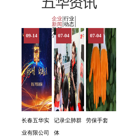
企业
行业
新闻
动态
最新
公告
09-14
07-04
07-04
长春五华实
记录尘肺群
劳保手套
业有限公司
体