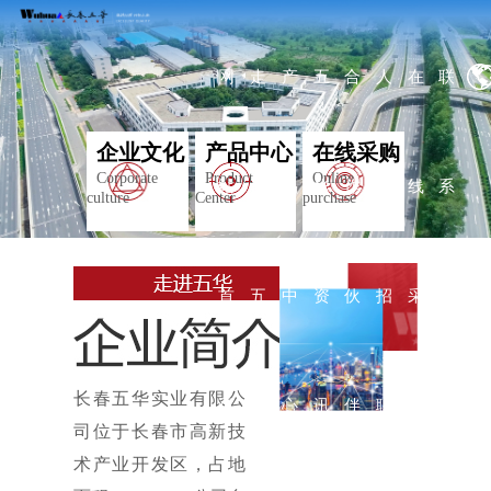
网
走
产
五
合
人
在
联
企业文化
产品中心
在线采购
Corporate
Product
Online
站
进
品
华
作
才
线
系
culture
Center
purchase
首
五
中
资
伙
招
采
我
长春五华实业有限公
页
华
心
讯
伴
聘
购
们
司位于长春市高新技
术产业开发区，占地