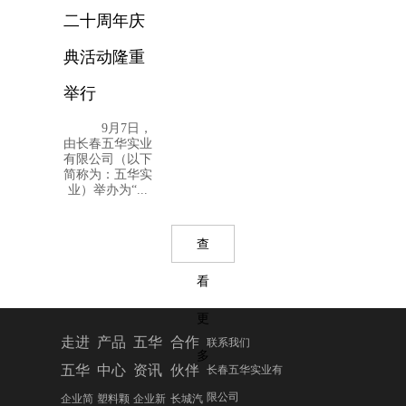
二十周年庆
典活动隆重
举行
9月7日，
由长春五华实业
有限公司（以下
简称为：五华实
业）举办为“...
查
看
更
走进
产品
五华
合作
联系我们
多
五华
中心
资讯
伙伴
长春五华实业有
限公司
企业简
塑料颗
企业新
长城汽