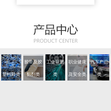
胶带及胶
工业研磨
职业健康
汽车产品
塑料颗类
黏剂类
类
及安全类
类