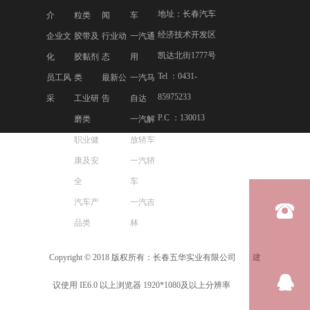
地址：长春汽车
介
粒类
闻
车
经济技术开发区
企业文
胶带及
行业动
一汽通
凯达北街1777号
化
胶黏剂
态
用
Tel ：0431-
员工风
类
最新公
一汽马
85975233
采
工业研
告
自达
P.C ：130013
磨类
一汽解
职业健
放轿车
康及安
一汽轿
全
车
汽车产
一汽吉
品类
林
Copyright © 2018 版权所有：长春五华实业有限公司 建
吉
议使用 IE6.0 以上浏览器 1920*1080及以上分辨率