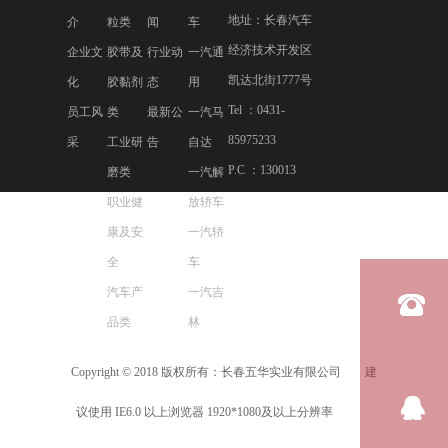
地址：长春汽车
介
粒类
闻
车
经济技术开发区
企业文
胶带及
行业动
一汽通
凯达北街1777号
化
胶黏剂
态
用
Tel ：0431-
员工风
类
最新公
一汽马
85975233
采
工业研
告
自达
P.C ：130013
磨类
一汽解
职业健
放轿车
康及安
一汽轿
全
车
汽车产
一汽吉
品类
林
Copyright © 2018 版权所有：长春五华实业有限公司 建
吉
议使用 IE6.0 以上浏览器 1920*1080及以上分辨率