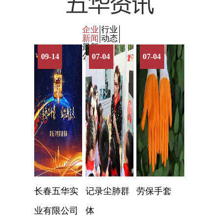
企业
行业
新闻
动态
最新
公告
09-14
07-04
07-04
长春五华实
记录尘肺群
劳保手套
业有限公司
体