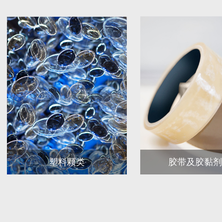
塑料颗类
胶带及胶黏